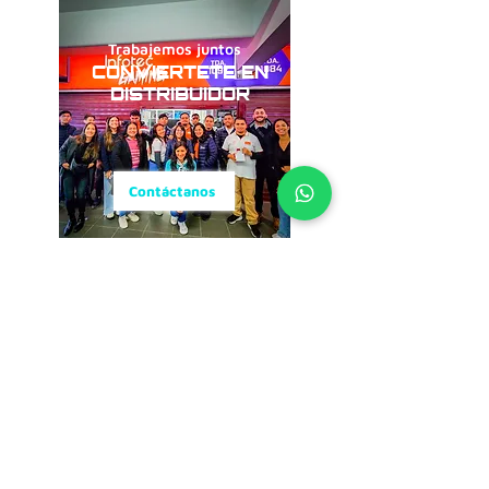
Trabajemos juntos
CONVIERTETE EN
DISTRIBUIDOR
Contáctanos
Conviértete en un
CREADOR SS
Colabora