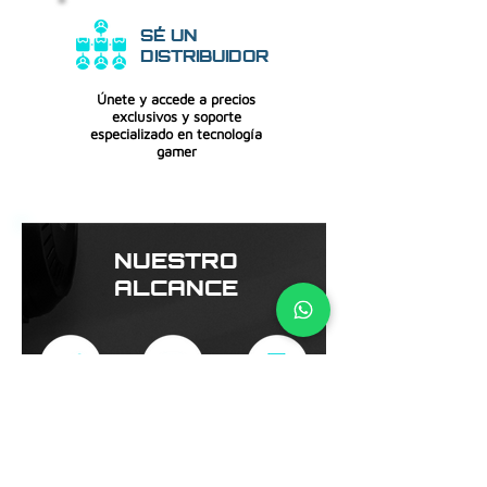
SÉ UN
DISTRIBUIDOR
Únete y accede a precios
exclusivos y soporte
especializado en tecnología
gamer
NUESTRO
ALCANCE
9
100 000+
100+
Marcas gamer
Productos gamer
Distribuidores
representadas
distribuidos
en
autorizados
2025