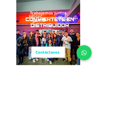
Trabajemos juntos
CONVIERTETE EN
DISTRIBUIDOR
Contáctanos
Conviértete en un
CREADOR SS
Colabora