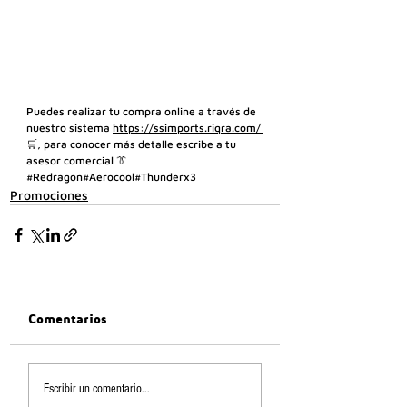
Puedes realizar tu compra online a través de 
nuestro siste
ma 
https://ssimports.riqra.com/ 
🛒, para conocer más detalle escribe a tu 
asesor comercial 👔 
#Redragon
#Aerocool
#Thunderx3
Promociones
Comentarios
Escribir un comentario...