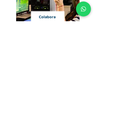
Colabora
SEDES
Surco:
Punta Hermosa:
Showroom, recojo
Almacén y recojo
y garantías RMA
Cyberplaza:
Recojo y garantías RMA