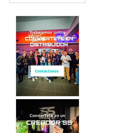
Trabajemos juntos
CONVIERTETE EN
DISTRIBUIDOR
Contáctanos
Conviértete en un
CREADOR SS