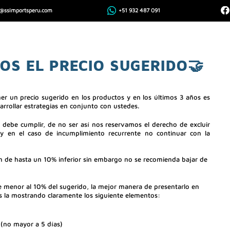
@ssimportsperu.com
+51 932 487 091
nuncios
Contacto
Distribuidores
Registro RMA
OS EL PRECIO SUGERIDO🤝
 un precio sugerido en los productos y en los últimos 3 años es 
rrollar estrategias en conjunto con ustedes. 
 debe cumplir, de no ser así nos reservamos el derecho de excluir 
 en el caso de incumplimiento recurrente no continuar con la 
n de hasta un 10% inferior sin embargo no se recomienda bajar de 
e menor al 10% del sugerido, la mejor manera de presentarlo en 
es la mostrando claramente los siguiente elementos:
 (no mayor a 5 días)