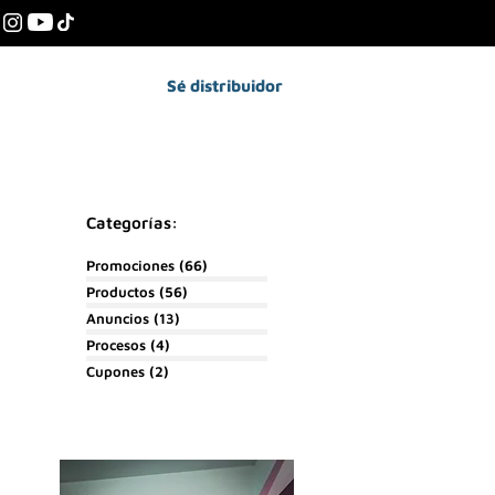
Sé distribuidor
Colabora
Categorías:
Promociones
(66)
66 entradas
Productos
(56)
56 entradas
Anuncios
(13)
13 entradas
Procesos
(4)
4 entradas
Cupones
(2)
2 entradas