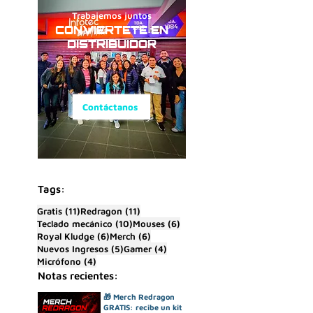
Trabajemos juntos
CONVIERTETE EN
DISTRIBUIDOR
Contáctanos
Tags:
11 entradas
11 entradas
Gratis
(11)
Redragon
(11)
10 entradas
6 entradas
Teclado mecánico
(10)
Mouses
(6)
6 entradas
6 entradas
Royal Kludge
(6)
Merch
(6)
5 entradas
4 entradas
Nuevos Ingresos
(5)
Gamer
(4)
4 entradas
Micrófono
(4)
Notas recientes:
🎁 Merch Redragon
GRATIS: recibe un kit