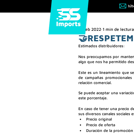
b2b
Nosotros
A
17 feb 2022
1 min de lectura
🤝RESPETEM
Estimados distribuidores:
Nos preocupamos por mantener
algo que nos ha permitido desa
Este es un lineamiento que se
de campañas promocionales y
relación comercial.
Se puede aceptar una variació
este porcentaje.
En caso de tener una precio d
sus diversos canales sociales 
Precio original
Precio de oferta
Duración de la promoción